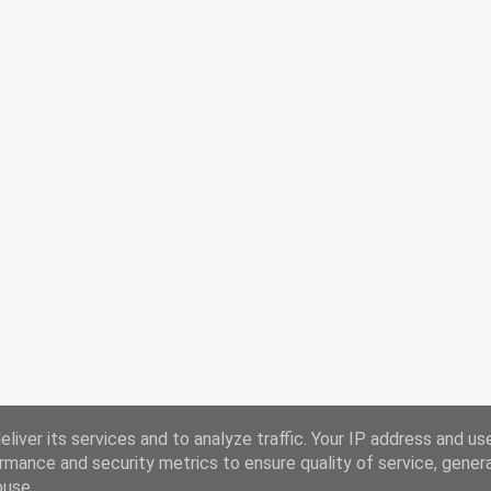
liver its services and to analyze traffic. Your IP address and us
rmance and security metrics to ensure quality of service, gene
buse.