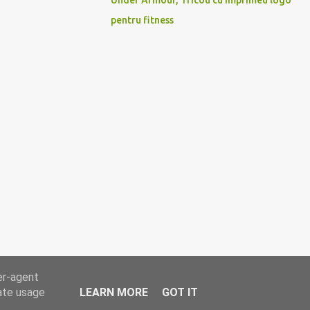
Under Armour, Tricou cu imprimeu logo
pentru fitness
er-agent
rate usage
LEARN MORE
GOT IT