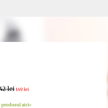
Treceți la conținutul principal
42 lei
149 lei
 produsul aici<