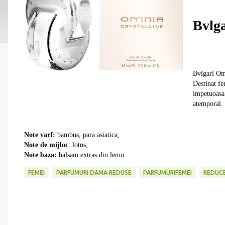
Bvlga
Bvlgari Omn
Destinat fe
impetuoasa 
atemporal.
Note varf:
bambus, para asiatica;
Note de mijloc
: lotus;
Note baza:
balsam extras din lemn.
FEMEI
PARFUMURI DAMA REDUSE
PARFUMURIFEMEI
REDUCE