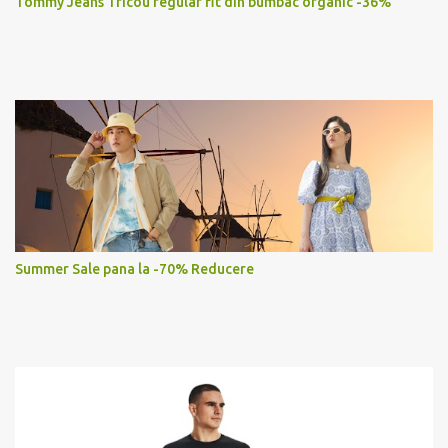
Tommy Jeans Tricou regular fit din bumbac organic -36%
Summer Sale pana la -70% Reducere